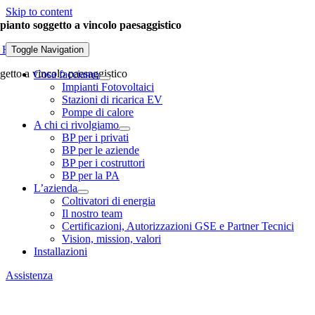
Skip to content
pianto soggetto a vincolo paesaggistico
 History
|
Toggle Navigation
getto a vincolo paesaggistico
Cosa facciamo
Impianti Fotovoltaici
Stazioni di ricarica EV
Pompe di calore
A chi ci rivolgiamo
BP per i privati
BP per le aziende
BP per i costruttori
BP per la PA
L’azienda
Coltivatori di energia
Il nostro team
Certificazioni, Autorizzazioni GSE e Partner Tecnici
Vision, mission, valori
Installazioni
Assistenza