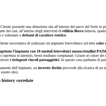
Cliente possiede una abitazione sita all’interno del parco del Serio in
rte dei casi, all’interno degli interventi di
edilizia libera
tuttavia, qualo
o e sottostare a
dettami di carattere estetico
.
Cliente necessitava di realizzare un impianto fotovoltaico sul tetto
color 
gettato l’impianto con 18 moduli fotovoltaici monocristallini PA
a copertura in laterizio, bensì risultano complanari. Grazie al colore de
solvere
i stringenti vincoli paesaggistici
. In questo caso parliamo di pann
amento dell’impianto, un
inverter ibrido
provvede alla ricarica di un se
 nostro sito).
 history
correlate