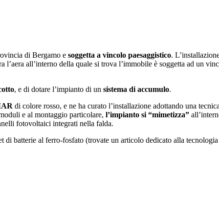
 provincia di Bergamo e
soggetta a vincolo paesaggistico
. L’installazion
ra l’aera all’interno della quale si trova l’immobile è soggetta ad un vi
cotto
, e di dotare l’impianto di un
sistema di accumulo
.
IMAR
di colore rosso, e ne ha curato l’installazione adottando una tecnic
i moduli e al montaggio particolare,
l’impianto si “mimetizza”
all’intern
elli fotovoltaici integrati nella falda.
t di batterie al ferro-fosfato (trovate un articolo dedicato alla tecnologi