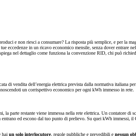
produci e non riesci a consumare? La risposta più semplice, e per la mag
 tue eccedenze in un ricavo economico mensile, senza dover entrare nell
i spiega nel dettaglio come funziona la convenzione RID, chi può richi
ata di vendita dell’energia elettrica prevista dalla normativa italiana per
iconoscendoti un corrispettivo economico per ogni kWh immesso in rete.
 la parte restante viene immessa nella rete elettrica. Un contatore di sc
 entrano ed escono dal tuo punto di prelievo. Su quei kWh immessi, il 
D hai
un solo interlocutore
, regole pubbliche e prevedibili e
nessun obb