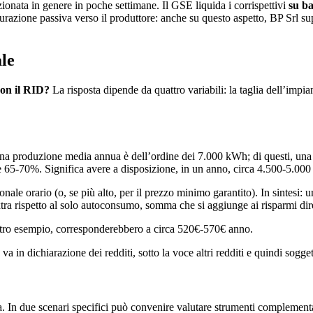
ionata in genere in poche settimane. Il GSE liquida i corrispettivi
su ba
azione passiva verso il produttore: anche su questo aspetto, BP Srl supp
ale
on il RID?
La risposta dipende da quattro variabili: la taglia dell’imp
a produzione media annua è dell’ordine dei 7.000 kWh; di questi, una f
e 65-70%. Significa avere a disposizione, in un anno, circa 4.500-5.000
onale orario (o, se più alto, per il prezzo minimo garantito). In sintesi
tra rispetto al solo autoconsumo, somma che si aggiunge ai risparmi diret
stro esempio, corresponderebbero a circa 520€-570€ anno.
va in dichiarazione dei redditi, sotto la voce altri redditi e quindi sogge
ca. In due scenari specifici può convenire valutare strumenti complementa