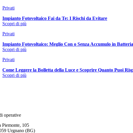
Privati
Impianto Fotovoltaico Fai da Te: I Rischi da Evitare
Scopri di più
Privati
Impianto Fotovoltaico: Meglio Con o Senza Accumulo in Batteri
Scopri di più
Privati
Come Leggere la Bolletta della Luce e Scoprire Quanto Puoi Ri
Scopri di più
di operative
a Piemonte, 105
059 Urgnano (BG)