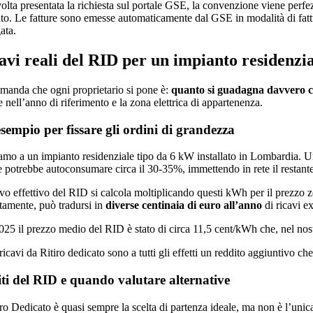
olta presentata la richiesta sul portale GSE, la convenzione viene perfez
ato. Le fatture sono emesse automaticamente dal GSE in modalità di fattur
ata.
avi reali del RID per un impianto residenzi
manda che ogni proprietario si pone è:
quanto si guadagna davvero c
 nell’anno di riferimento e la zona elettrica di appartenenza.
sempio per fissare gli ordini di grandezza
amo a un impianto residenziale tipo da 6 kW installato in Lombardia. Un
e potrebbe autoconsumare circa il 30-35%, immettendo in rete il restant
avo effettivo del RID si calcola moltiplicando questi kWh per il prezzo z
ttamente, può tradursi in
diverse centinaia di euro all’anno
di ricavi ex
025 il prezzo medio del RID è stato di circa 11,5 cent/kWh che, nel no
icavi da Ritiro dedicato sono a tutti gli effetti un reddito aggiuntivo che 
ti del RID e quando valutare alternative
tiro Dedicato è quasi sempre la scelta di partenza ideale, ma non è l’uni