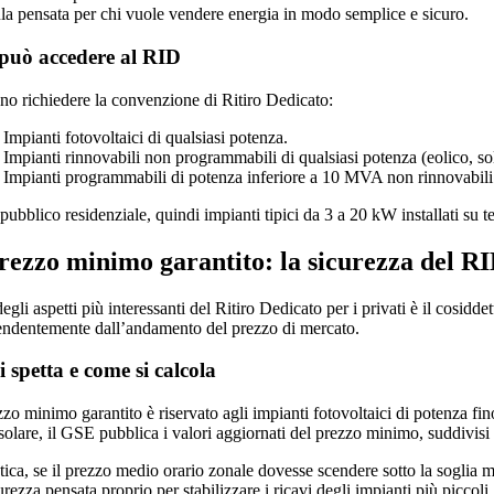
la pensata per chi vuole vendere energia in modo semplice e sicuro.
può accedere al RID
no richiedere la convenzione di Ritiro Dedicato:
Impianti fotovoltaici di qualsiasi potenza.
Impianti rinnovabili non programmabili di qualsiasi potenza (eolico, sol
Impianti programmabili di potenza inferiore a 10 MVA non rinnovabili 
 pubblico residenziale, quindi impianti tipici da 3 a 20 kW installati su t
prezzo minimo garantito: la sicurezza del RI
gli aspetti più interessanti del Ritiro Dedicato per i privati è il cosidde
endentemente dall’andamento del prezzo di mercato.
i spetta e come si calcola
zzo minimo garantito è riservato agli impianti fotovoltaici di potenza fi
solare, il GSE pubblica i valori aggiornati del prezzo minimo, suddivisi
atica, se il prezzo medio orario zonale dovesse scendere sotto la soglia 
urezza pensata proprio per stabilizzare i ricavi degli impianti più piccoli.