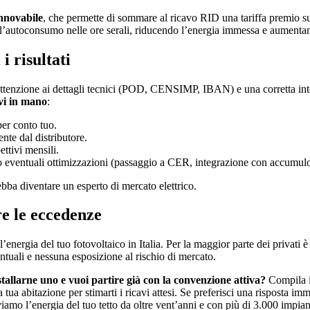
nnovabile
, che permette di sommare al ricavo RID una tariffa premio su
l’autoconsumo nelle ore serali, riducendo l’energia immessa e aumentan
i risultati
tenzione ai dettagli tecnici (POD, CENSIMP, IBAN) e una corretta interp
vi in mano
:
er conto tuo.
ente dal distributore.
ettivi mensili.
 eventuali ottimizzazioni (passaggio a CER, integrazione con accumulo
ebba diventare un esperto di mercato elettrico.
re le eccedenze
energia del tuo fotovoltaico in Italia. Per la maggior parte dei privati è
tuali e nessuna esposizione al rischio di mercato.
tallarne uno e vuoi partire già con la convenzione attiva?
Compila il
a tua abitazione per stimarti i ricavi attesi. Se preferisci una risposta imme
amo l’energia del tuo tetto da oltre vent’anni e con più di 3.000 impian