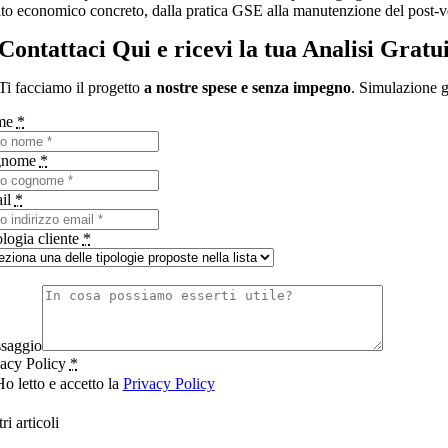
tato economico concreto, dalla pratica GSE alla manutenzione del post-v
Contattaci
Qui e ricevi la tua Analisi Gratu
Ti facciamo il progetto
a nostre spese e senza impegno
. Simulazione g
me
*
gnome
*
il
*
logia cliente
*
saggio
vacy Policy
*
o letto e accetto la
Privacy Policy
tri
articoli