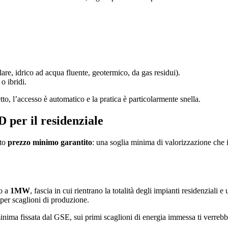
are, idrico ad acqua fluente, geotermico, da gas residui).
o ibridi.
etto, l’accesso è automatico e la pratica è particolarmente snella.
D per il residenziale
tto
prezzo minimo garantito
: una soglia minima di valorizzazione che 
no a
1MW
, fascia in cui rientrano la totalità degli impianti residenziali 
 per scaglioni di produzione.
minima fissata dal GSE, sui primi scaglioni di energia immessa ti verreb