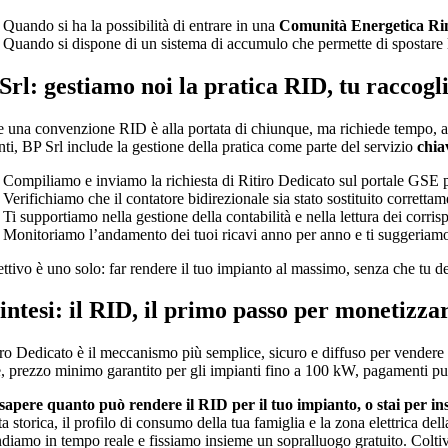
Quando si ha la possibilità di entrare in una
Comunità Energetica Ri
Quando si dispone di un sistema di accumulo che permette di spostare 
Srl: gestiamo noi la pratica RID, tu raccogli 
e una convenzione RID è alla portata di chiunque, ma richiede tempo, at
ti, BP Srl include la gestione della pratica come parte del servizio
chia
Compiliamo e inviamo la richiesta di Ritiro Dedicato sul portale GSE p
Verifichiamo che il contatore bidirezionale sia stato sostituito correttam
Ti supportiamo nella gestione della contabilità e nella lettura dei corrisp
Monitoriamo l’andamento dei tuoi ricavi anno per anno e ti suggeriamo
ttivo è uno solo: far rendere il tuo impianto al massimo, senza che tu d
sintesi: il RID, il primo passo per monetizza
iro Dedicato è il meccanismo più semplice, sicuro e diffuso per vendere l’
e, prezzo minimo garantito per gli impianti fino a 100 kW, pagamenti pun
sapere quanto può rendere il RID per il tuo impianto, o stai per ins
ta storica, il profilo di consumo della tua famiglia e la zona elettrica dell
ndiamo in tempo reale e fissiamo insieme un sopralluogo gratuito. Coltivi