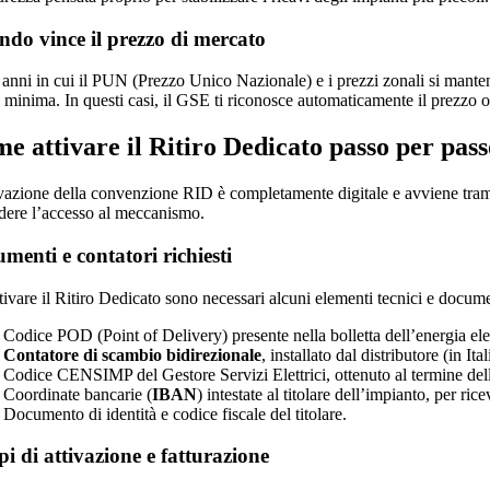
do vince il prezzo di mercato
 anni in cui il PUN (Prezzo Unico Nazionale) e i prezzi zonali si manten
 minima. In questi casi, il GSE ti riconosce automaticamente il prezzo or
e attivare il Ritiro Dedicato passo per pass
ivazione della convenzione RID è completamente digitale e avviene tramit
edere l’accesso al meccanismo.
menti e contatori richiesti
tivare il Ritiro Dedicato sono necessari alcuni elementi tecnici e documenta
Codice POD (Point of Delivery) presente nella bolletta dell’energia elet
Contatore di scambio bidirezionale
, installato dal distributore (in It
Codice CENSIMP del Gestore Servizi Elettrici, ottenuto al termine dell
Coordinate bancarie (
IBAN
) intestate al titolare dell’impianto, per ric
Documento di identità e codice fiscale del titolare.
i di attivazione e fatturazione