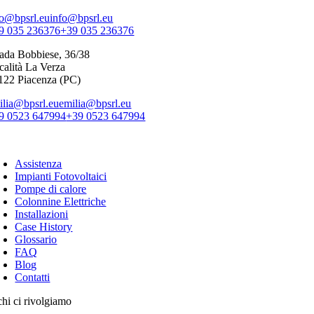
fo@bpsrl.eu
info@bpsrl.eu
9 035 236376
+39 035 236376
rada Bobbiese, 36/38
calità La Verza
122 Piacenza (PC)
ilia@bpsrl.eu
emilia@bpsrl.eu
9 0523 647994
+39 0523 647994
sa Facciamo
Assistenza
Impianti Fotovoltaici
Pompe di calore
Colonnine Elettriche
Installazioni
Case History
Glossario
FAQ
Blog
Contatti
chi ci rivolgiamo