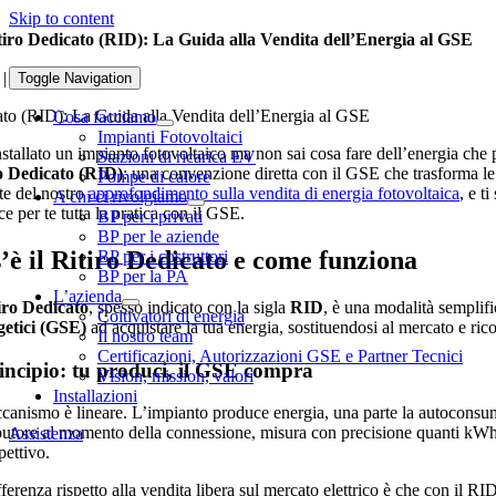
Skip to content
tiro Dedicato (RID): La Guida alla Vendita dell’Energia al GSE
|
Toggle Navigation
ato (RID): La Guida alla Vendita dell’Energia al GSE
Cosa facciamo
Impianti Fotovoltaici
nstallato un impianto fotovoltaico ma non sai cosa fare dell’energia che 
Stazioni di ricarica EV
o Dedicato (RID)
: una convenzione diretta con il GSE che trasforma le
Pompe di calore
te del nostro
approfondimento sulla vendita di energia fotovoltaica
, e t
A chi ci rivolgiamo
ce per te tutta la pratica con il GSE.
BP per i privati
BP per le aziende
’è il Ritiro Dedicato e come funziona
BP per i costruttori
BP per la PA
L’azienda
iro Dedicato
, spesso indicato con la sigla
RID
, è una modalità semplific
Coltivatori di energia
etici (GSE)
ad acquistare la tua energia, sostituendosi al mercato e r
Il nostro team
Certificazioni, Autorizzazioni GSE e Partner Tecnici
rincipio: tu produci, il GSE compra
Vision, mission, valori
Installazioni
ccanismo è lineare. L’impianto produce energia, una parte la autoconsumi,
ibutore al momento della connessione, misura con precisione quanti kWh
Assistenza
pettivo.
ferenza rispetto alla vendita libera sul mercato elettrico è che con il RI