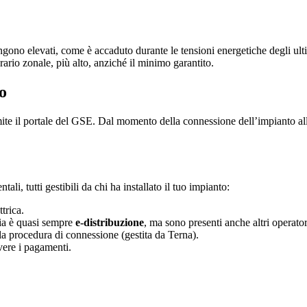
gono elevati, come è accaduto durante le tensioni energetiche degli ulti
ario zonale, più alto, anziché il minimo garantito.
o
e il portale del GSE. Dal momento della connessione dell’impianto alla 
li, tutti gestibili da chi ha installato il tuo impianto:
trica.
alia è quasi sempre
e-distribuzione
, ma sono presenti anche altri operator
a procedura di connessione (gestita da Terna).
evere i pagamenti.