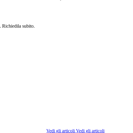
 Richiedila subito.
Vedi gli articoli
Vedi gli articoli