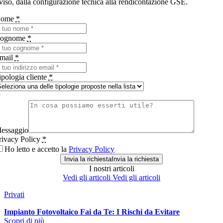
viso, dalla configurazione tecnica alla rendicontazione GSE.
ome
*
ognome
*
mail
*
ipologia cliente
*
essaggio
rivacy Policy
*
Ho letto e accetto la
Privacy Policy
Invia la richiesta
Invia la richiesta
I nostri
articoli
Vedi gli articoli
Vedi gli articoli
Privati
Impianto Fotovoltaico Fai da Te: I Rischi da Evitare
Scopri di più