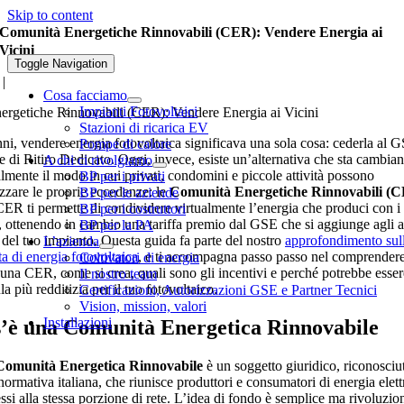
Skip to content
Comunità Energetiche Rinnovabili (CER): Vendere Energia ai
Vicini
Toggle Navigation
|
Cosa facciamo
Impianti Fotovoltaici
rgetiche Rinnovabili (CER): Vendere Energia ai Vicini
Stazioni di ricarica EV
nni, vendere energia fotovoltaica significava una sola cosa: cederla al 
Pompe di calore
e di Ritiro Dedicato. Oggi, invece, esiste un’alternativa che sta cambia
A chi ci rivolgiamo
almente il modo in cui privati, condomini e piccole attività possono
BP per i privati
izzare le proprie eccedenze: le
Comunità Energetiche Rinnovabili (
BP per le aziende
ER ti permette di condividere virtualmente l’energia che produci con i 
BP per i costruttori
i, ottenendo in cambio una tariffa premio dal GSE che si aggiunge agli al
BP per la PA
i del tuo impianto. Questa guida fa parte del nostro
approfondimento sul
L’azienda
a di energia fotovoltaica
, e ti accompagna passo passo nel comprender
Coltivatori di energia
 una CER, come si crea, quali sono gli incentivi e perché potrebbe esser
Il nostro team
a più redditizia per il tuo fotovoltaico.
Certificazioni, Autorizzazioni GSE e Partner Tecnici
Vision, mission, valori
Installazioni
’è una Comunità Energetica Rinnovabile
Comunità Energetica Rinnovabile
è un soggetto giuridico, riconosciu
normativa italiana, che riunisce produttori e consumatori di energia elett
si alla stessa porzione di rete. L’idea di fondo è semplice ma rivoluzion