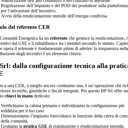
Sottoscrizione dell’atto costitutivo o del contratto di adesione.
Registrazione dell’impianto e del POD del produttore sulla piattafor
per l’attivazione dell’incentivo.
Avvio della rendicontazione mensile dell’energia condivisa.
uolo del referente CER
Comunità Energetica ha un
referente
che gestisce la rendicontazione, 
centivi dal GSE e li ridistribuisce tra i membri secondo lo statuto. Capire
 opera il referente è fondamentale prima di aderire: la trasparenza nell
ribuzione degli incentivi è un elemento chiave.
Srl: dalla configurazione tecnica alla pratic
E
re a una CER, o meglio ancora costituirne una, è un’operazione che ric
enze tecniche, giuridiche e fiscali integrate. Per questo BP Srl offre un
zio
chiavi in mano
dedicato:
Verifichiamo la cabina primaria e individuiamo la configurazione più
redditizia per il tuo caso.
Dimensioniamo l’impianto fotovoltaico in funzione della curva di co
della comunità.
Gestiamo la
pratica GSE
di registrazione e rendicontazione mensile.