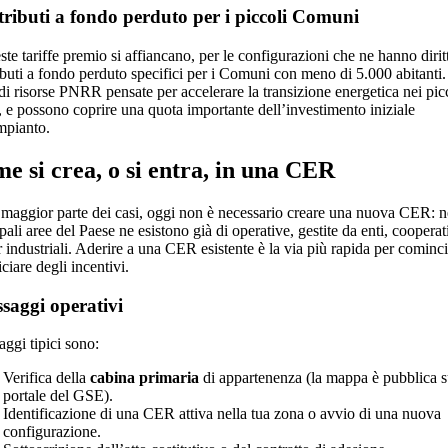
ributi a fondo perduto per i piccoli Comuni
te tariffe premio si affiancano, per le configurazioni che ne hanno dirit
ibuti a fondo perduto specifici per i Comuni con meno di 5.000 abitanti.
 di risorse PNRR pensate per accelerare la transizione energetica nei pic
i, e possono coprire una quota importante dell’investimento iniziale
impianto.
e si crea, o si entra, in una CER
 maggior parte dei casi, oggi non è necessario creare una nuova CER: n
pali aree del Paese ne esistono già di operative, gestite da enti, cooperat
 industriali. Aderire a una CER esistente è la via più rapida per cominci
ciare degli incentivi.
ssaggi operativi
aggi tipici sono:
Verifica della
cabina primaria
di appartenenza (la mappa è pubblica s
portale del GSE).
Identificazione di una CER attiva nella tua zona o avvio di una nuova
configurazione.