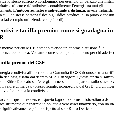
vide lo stesso edificio o condominio: per esempio un palazzo che instal
ltaico sul tetto e ridistribuisce contabilmente l’energia tra tutti gli
tamenti. L’
autoconsumatore individuale a distanza
, invece, riguarda 
in cui una stessa persona fisica o giuridica produce in un punto e consu
tro (ad esempio un’azienda con più sedi).
entivi e tariffa premio: come si guadagna in
R
ro motivo per cui le CER stanno avendo un’enorme diffusione è la
nienza economica. Vediamo come si compone il ritorno per chi aderisc
ariffa premio del GSE
energia condivisa all’interno della Comunità il GSE riconosce una
tarif
io
dedicata, fissata dal decreto MASE in vigore. Questa tariffa si
somm
o da Ritiro Dedicato sull’energia immessa: in altre parole, sullo stesso 
ni il valore di mercato (prezzo zonale, riconosciuto dal GSE) più un ince
ntivo che premia la condivisione.
piccoli impianti residenziali questa logica trasforma il fotovoltaico da
ce strumento di risparmio in bolletta a vero asset finanziario, con un ri
significativamente più alto rispetto al solo Ritiro Dedicato.