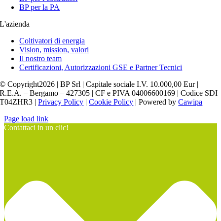
BP per la PA
L'azienda
Coltivatori di energia
Vision, mission, valori
Il nostro team
Certificazioni, Autorizzazioni GSE e Partner Tecnici
© Copyright2026 | BP Srl | Capitale sociale I.V. 10.000,00 Eur |
R.E.A. – Bergamo – 427305 | CF e PIVA 04006600169 | Codice SDI
T04ZHR3 |
Privacy Policy
|
Cookie Policy
| Powered by
Cawipa
Page load link
Contattaci in un clic!