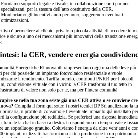
Forniamo supporto legale e fiscale, in collaborazione con i partner
specializzati, per la stesura dell’atto costitutivo della CER.
Monitoriamo gli incentivi anno per anno, suggerendo eventuali
ottimizzazioni.
ttivo è permettere al cliente, privato o piccola attività, di accedere in 
ice e sicuro a uno dei meccanismi più innovativi della transizione energ
na.
sintesi: la CER, vendere energia condividen
munità Energetiche Rinnovabili rappresentano oggi una delle leve più
ti per chi possiede un impianto fotovoltaico residenziale e vuole
mizzarne il rendimento. Tariffa premio, contributi PNRR per i piccoli
, condivisione virtuale con i vicini: la CER trasforma il tuo tetto in
rastruttura di valore non solo per te, ma per l’intera comunità.
capire se nella tua zona esiste già una CER attiva o se conviene cr
nuova?
Compila il form qui sotto: i nostri tecnici BP Srl analizzano la t
 primaria, il profilo di consumo e l’eventuale impianto già installato pe
rti la configurazione più redditizia. Se preferisci una risposta immediata
ci tramite la chat in basso a destra: ti rispondiamo in tempo reale e fissi
me un sopralluogo gratuito. Coltiviamo l’energia da oltre vent’anni e co
000 impianti realizzati: trasformiamo la tua produzione in un patrimonio