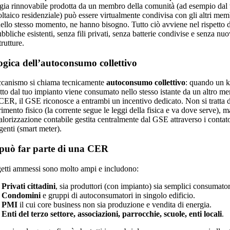
rgia rinnovabile prodotta da un membro della comunità (ad esempio dal 
oltaico residenziale) può essere virtualmente condivisa con gli altri mem
nello stesso momento, ne hanno bisogno. Tutto ciò avviene nel rispetto d
ubbliche esistenti, senza fili privati, senza batterie condivise e senza nu
trutture.
ogica dell’autoconsumo collettivo
ccanismo si chiama tecnicamente
autoconsumo collettivo
: quando un
tto dal tuo impianto viene consumato nello stesso istante da un altro m
 CER, il GSE riconosce a entrambi un incentivo dedicato. Non si tratta 
rimento fisico (la corrente segue le leggi della fisica e va dove serve), m
alorizzazione contabile gestita centralmente dal GSE attraverso i contato
igenti (smart meter).
può far parte di una CER
getti ammessi sono molto ampi e includono:
Privati cittadini
, sia produttori (con impianto) sia semplici consumator
Condomini
e gruppi di autoconsumatori in singolo edificio.
PMI
il cui core business non sia produzione e vendita di energia.
Enti del terzo settore, associazioni, parrocchie, scuole, enti locali
.