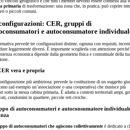
co vincolo geografico è che tutti i membri devono essere connessi alla s
a primaria
di trasformazione: una zona che, in pratica, può coprire inte
eri o piccoli comuni.
configurazioni: CER, gruppi di
oconsumatori e autoconsumatore individual
mativa prevede tre configurazioni distinte, ognuna con requisiti, incent
dure leggermente diversi. È importante sceglierla con attenzione perché
nienza economica dipende dalla geometria fisica e contrattuale della tu
ione.
ER vera e propria
configurazione più ambiziosa: prevede la costituzione di un soggetto giu
omo (ad esempio un’associazione o una cooperativa) che riunisce più
 sotto la stessa cabina primaria. È adatta a contesti territoriali ampi, g
vati, condomini in quartiere, piccole reti civiche.
po di autoconsumatori e autoconsumatore individual
anza
ppo di autoconsumatori che agiscono collettivamente
è dedicato a c