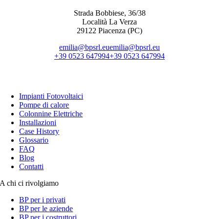
Strada Bobbiese, 36/38
Località La Verza
29122 Piacenza (PC)
emilia@bpsrl.eu
emilia@bpsrl.eu
+39 0523 647994
+39 0523 647994
Cosa Facciamo
Impianti Fotovoltaici
Pompe di calore
Colonnine Elettriche
Installazioni
Case History
Glossario
FAQ
Blog
Contatti
A chi ci rivolgiamo
BP per i privati
BP per le aziende
BP per i costruttori