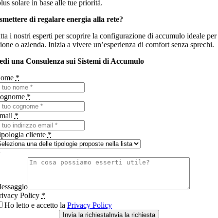
plus solare in base alle tue priorità.
smettere di regalare energia alla rete?
ta i nostri esperti per scoprire la configurazione di accumulo ideale per 
zione o azienda. Inizia a vivere un’esperienza di comfort senza sprechi.
edi una Consulenza sui Sistemi di Accumulo
ome
*
ognome
*
mail
*
ipologia cliente
*
essaggio
rivacy Policy
*
Ho letto e accetto la
Privacy Policy
Invia la richiesta
Invia la richiesta