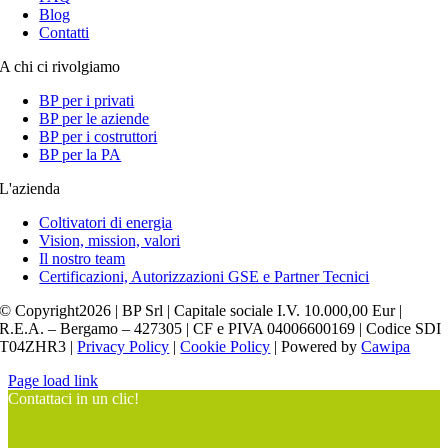
Blog
Contatti
A chi ci rivolgiamo
BP per i privati
BP per le aziende
BP per i costruttori
BP per la PA
L'azienda
Coltivatori di energia
Vision, mission, valori
Il nostro team
Certificazioni, Autorizzazioni GSE e Partner Tecnici
© Copyright2026 | BP Srl | Capitale sociale I.V. 10.000,00 Eur |
R.E.A. – Bergamo – 427305 | CF e PIVA 04006600169 | Codice SDI
T04ZHR3 |
Privacy Policy
|
Cookie Policy
| Powered by
Cawipa
Page load link
Contattaci in un clic!