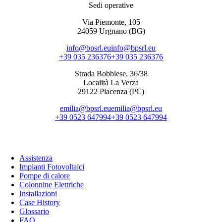
Sedi operative
Via Piemonte, 105
24059 Urgnano (BG)
info@bpsrl.eu
info@bpsrl.eu
+39 035 236376
+39 035 236376
Strada Bobbiese, 36/38
Località La Verza
29122 Piacenza (PC)
emilia@bpsrl.eu
emilia@bpsrl.eu
+39 0523 647994
+39 0523 647994
Cosa Facciamo
Assistenza
Impianti Fotovoltaici
Pompe di calore
Colonnine Elettriche
Installazioni
Case History
Glossario
FAQ