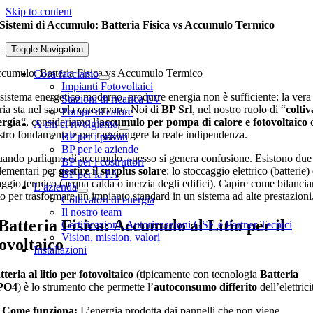
Skip to content
Sistemi di Accumulo: Batteria Fisica vs Accumulo Termico
|
Toggle Navigation
ccumulo: Batteria Fisica vs Accumulo Termico
Cosa facciamo
Impianti Fotovoltaici
 sistema energetico moderno, produrre energia non è sufficiente: la vera
Stazioni di ricarica EV
ria sta nel saperla conservare. Noi di
BP Srl
, nel nostro ruolo di “
coltiv
Pompe di calore
ergia
“, consideriamo l’
accumulo per pompa di calore e fotovoltaico
A chi ci rivolgiamo
lastro fondamentale per raggiungere la reale indipendenza.
BP per i privati
BP per le aziende
ando parliamo di accumulo, spesso si genera confusione. Esistono du
BP per i costruttori
ementari per
gestire il surplus solare
: lo stoccaggio elettrico (batterie) 
BP per la PA
ggio termico (acqua calda o inerzia degli edifici). Capire come bilanciarl
L’azienda
o per trasformare un impianto standard in un sistema ad alte prestazioni
Coltivatori di energia
Il nostro team
Batteria Fisica: Accumulo al Litio per il
Certificazioni, Autorizzazioni GSE e Partner Tecnici
Vision, mission, valori
ovoltaico
Installazioni
tteria al litio per fotovoltaico
(tipicamente con tecnologia
Batteria
PO4
) è lo strumento che permette l’
autoconsumo differito
dell’elettrici
Come funziona:
L’energia prodotta dai pannelli che non viene