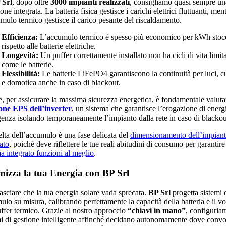
 Srl
, dopo oltre
3000 impianti realizzati
, consigliamo quasi sempre un
one integrata. La batteria fisica gestisce i carichi elettrici fluttuanti, men
umulo termico gestisce il carico pesante del riscaldamento.
Efficienza:
L’accumulo termico è spesso più economico per kWh stoc
rispetto alle batterie elettriche.
Longevità:
Un puffer correttamente installato non ha cicli di vita limita
come le batterie.
Flessibilità:
Le batterie LiFePO4 garantiscono la continuità per luci, c
e domotica anche in caso di blackout.
e, per assicurare la massima sicurezza energetica, è fondamentale valuta
one EPS dell’inverter
, un sistema che garantisce l’erogazione di energ
enza isolando temporaneamente l’impianto dalla rete in caso di blackou
elta dell’accumulo è una fase delicata del
dimensionamento dell’impian
ato
, poiché deve riflettere le tue reali abitudini di consumo per garantire
ma integrato funzioni al meglio
.
mizza la tua Energia con BP Srl
asciare che la tua energia solare vada sprecata.
BP Srl
progetta sistemi 
ulo su misura, calibrando perfettamente la capacità della batteria e il v
uffer termico. Grazie al nostro approccio
“chiavi in mano”
, configuria
mi di gestione intelligente affinché decidano autonomamente dove convo