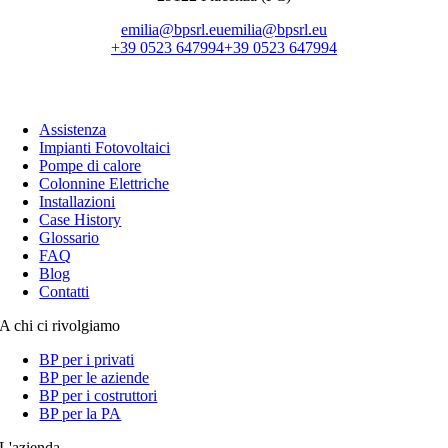
emilia@bpsrl.eu
emilia@bpsrl.eu
+39 0523 647994
+39 0523 647994
Cosa Facciamo
Assistenza
Impianti Fotovoltaici
Pompe di calore
Colonnine Elettriche
Installazioni
Case History
Glossario
FAQ
Blog
Contatti
A chi ci rivolgiamo
BP per i privati
BP per le aziende
BP per i costruttori
BP per la PA
L'azienda