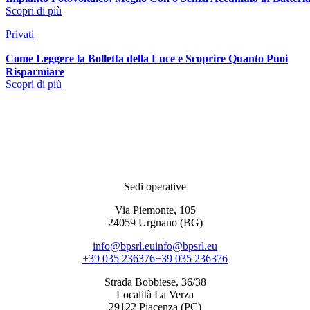
Scopri di più
Privati
Come Leggere la Bolletta della Luce e Scoprire Quanto Puoi
Risparmiare
Scopri di più
Sedi operative
Via Piemonte, 105
24059 Urgnano (BG)
info@bpsrl.eu
info@bpsrl.eu
+39 035 236376
+39 035 236376
Strada Bobbiese, 36/38
Località La Verza
29122 Piacenza (PC)