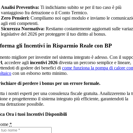
Analisi Preventiva:
Ti indichiamo subito se per il tuo caso è più
vantaggioso fra detrazione o il Conto Termico.
Zero Pensieri:
Compiliamo noi ogni modulo e inviamo le comunicazi
agli enti competenti.
Sicurezza Normativa:
Restiamo costantemente aggiornati sulle variaz
legislative del 2026 per proteggere il tuo diritto al bonus.
forma gli Incentivi in Risparmio Reale con BP
mento migliore per investire nel sistema integrato è adesso. Con il suppo
l
, accedere agli
incentivi 2026
diventa un percorso semplice e lineare,
ttendoti di godere dei benefici di
come funziona la pompa di calore con
oltaico
con un esborso netto minimo.
ischiare di perdere i bonus per un errore formale.
ta i nostri esperti per una consulenza fiscale gratuita. Analizzeremo la 
ione e progetteremo il sistema integrato più efficiente, garantendoti la
ma detrazione possibile.
ica Ora i tuoi Incentivi Disponibili
ome
*