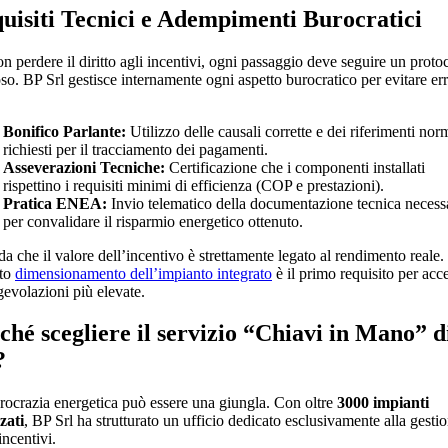
uisiti Tecnici e Adempimenti Burocratici
n perdere il diritto agli incentivi, ogni passaggio deve seguire un proto
so. BP Srl gestisce internamente ogni aspetto burocratico per evitare err
Bonifico Parlante:
Utilizzo delle causali corrette e dei riferimenti nor
richiesti per il tracciamento dei pagamenti.
Asseverazioni Tecniche:
Certificazione che i componenti installati
rispettino i requisiti minimi di efficienza (COP e prestazioni).
Pratica ENEA:
Invio telematico della documentazione tecnica necess
per convalidare il risparmio energetico ottenuto.
a che il valore dell’incentivo è strettamente legato al rendimento reale
tto
dimensionamento dell’impianto integrato
è il primo requisito per acc
gevolazioni più elevate.
ché scegliere il servizio “Chiavi in Mano” d
?
rocrazia energetica può essere una giungla. Con oltre
3000 impianti
zati
, BP Srl ha strutturato un ufficio dedicato esclusivamente alla gesti
incentivi.