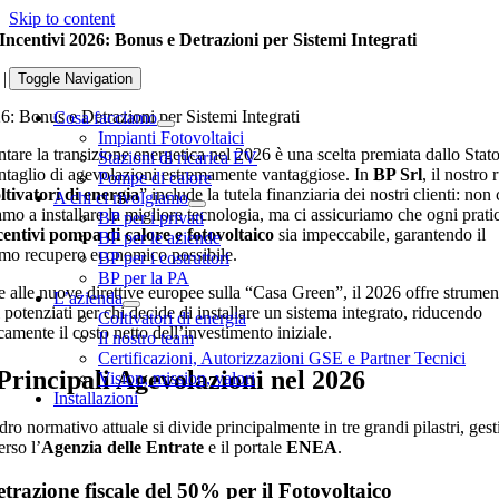
Skip to content
Incentivi 2026: Bonus e Detrazioni per Sistemi Integrati
|
Toggle Navigation
6: Bonus e Detrazioni per Sistemi Integrati
Cosa facciamo
Impianti Fotovoltaici
ntare la transizione energetica nel 2026 è una scelta premiata dallo Stat
Stazioni di ricarica EV
ntaglio di agevolazioni estremamente vantaggiose. In
BP Srl
, il nostro 
Pompe di calore
ltivatori di energia
” include la tutela finanziaria dei nostri clienti: non 
A chi ci rivolgiamo
amo a installare la migliore tecnologia, ma ci assicuriamo che ogni prati
BP per i privati
centivi pompa di calore e fotovoltaico
sia impeccabile, garantendo il
BP per le aziende
mo recupero economico possibile.
BP per i costruttori
BP per la PA
e alle nuove direttive europee sulla “Casa Green”, il 2026 offre strumen
L’azienda
i potenziati per chi decide di installare un sistema integrato, riducendo
Coltivatori di energia
camente il costo netto dell’investimento iniziale.
Il nostro team
Certificazioni, Autorizzazioni GSE e Partner Tecnici
Principali Agevolazioni nel 2026
Vision, mission, valori
Installazioni
dro normativo attuale si divide principalmente in tre grandi pilastri, gesti
erso l’
Agenzia delle Entrate
e il portale
ENEA
.
etrazione fiscale del 50% per il Fotovoltaico