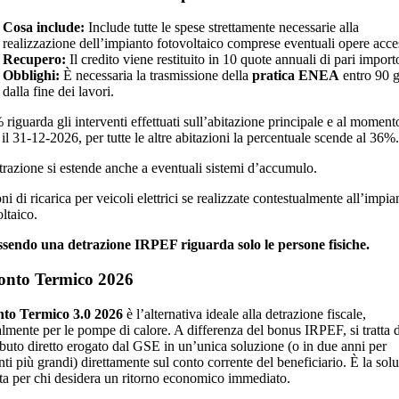
Cosa include:
Include tutte le spese strettamente necessarie alla
realizzazione dell’impianto fotovoltaico comprese eventuali opere acce
Recupero:
Il credito viene restituito in 10 quote annuali di pari import
Obblighi:
È necessaria la trasmissione della
pratica ENEA
entro 90 g
dalla fine dei lavori.
 riguarda gli interventi effettuati sull’abitazione principale e al moment
il 31-12-2026, per tutte le altre abitazioni la percentuale scende al 36%.
trazione si estende anche a eventuali sistemi d’accumulo.
ni di ricarica per veicoli elettrici se realizzate contestualmente all’impia
ltaico.
sendo una detrazione IRPEF riguarda solo le persone fisiche.
onto Termico 2026
to Termico 3.0 2026
è l’alternativa ideale alla detrazione fiscale,
almente per le pompe di calore. A differenza del bonus IRPEF, si tratta 
ibuto diretto erogato dal GSE in un’unica soluzione (o in due anni per
ti più grandi) direttamente sul conto corrente del beneficiario. È la sol
tta per chi desidera un ritorno economico immediato.