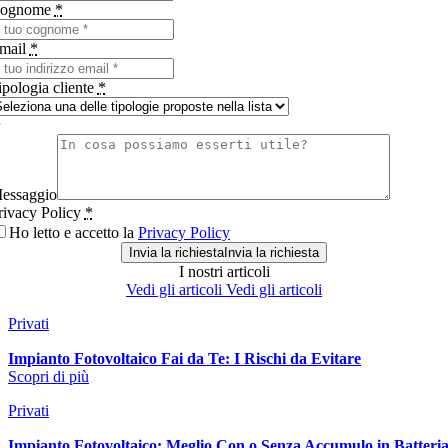
ognome
*
mail
*
ipologia cliente
*
essaggio
rivacy Policy
*
Ho letto e accetto la
Privacy Policy
Invia la richiesta
Invia la richiesta
I nostri
articoli
Vedi gli articoli
Vedi gli articoli
Privati
Impianto Fotovoltaico Fai da Te: I Rischi da Evitare
Scopri di più
Privati
Impianto Fotovoltaico: Meglio Con o Senza Accumulo in Batteri